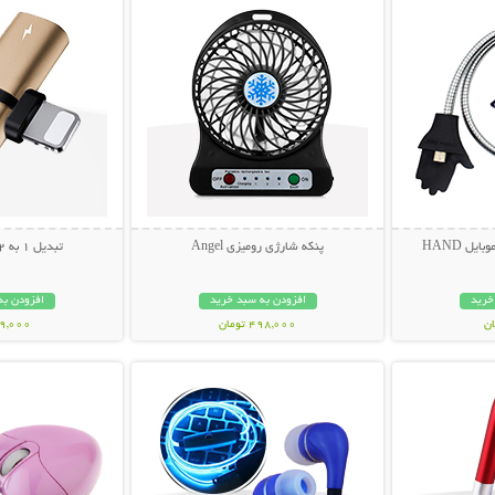
یل HAND
پنکه شارژی رومیزی Angel
تبدیل 1 به 2 سوکت آیفون
خرید
افزودن به سبد خرید
افزودن به
498,000 تومان
49,000 توم
بیشتر
نمایش توضیحات بیشتر
نمایش توضی