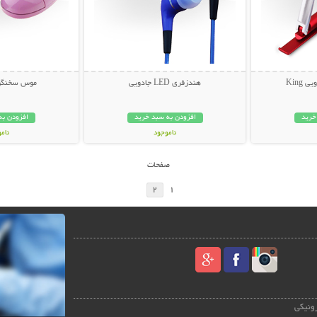
King
هندزفری LED جادویی
موس سخنگو طر
خرید
افزودن به سبد خرید
افزودن به
ناموجود
نام
149,000 تومان
59,000 توم
صفحات
2
1
رونیکی