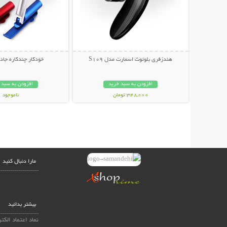
هندزفری بلوتوث اسمارت مدل S109
خودکار چندکاره جادویی 
افزودن به سبد خرید
افزودن به سبد 
348,000 تومان
ناموجود
69,000 تومان
مارا دنبال کنید
بیشتر بدانید
نماد اعتماد الکت