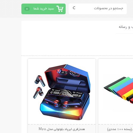
سبد خرید شما
0
 و رسانه
حات بیشتر
نمایش توضیحات بیشتر
100 عددی)
هندزفری ایرپاد بلوتوثی مدل M28