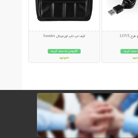
ح LOVE
کیف لپ تاپ اورجینال Sumdex
 سبد خرید
افزودن به سبد خرید
وجود
ناموجود
ان
179,000 تومان